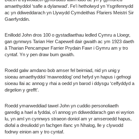
amaethyddol ‘safle a dylanwad’. Fe’i hetholwyd yn Ysgrifennydd
ac yn ddiweddarach yn Llywydd Cymdeithas Ffariers Meistri Sir
Gaerfyrddin.
Enillodd John dros 100 o gystadlaethau ledled Cymru a Lloegr,
gan gynnwys Tarian Her Capewell dair gwaith ac ym 1923 daeth
â Tharian Pencampwr Farrier Prydain Fawr i Gymru am y tro
cyntaf. Yn y pen draw bum gwaith.
Roedd galw amdano bob amser fel beirniad, nid yn unig y
sioeau amaethyddol ‘mawreddog’ ond hefyd yn hapus i gefnogi
sioeau llai ac annog y rhai a oedd yn barod i ddysgu ‘celfyddyd a
dirgelion y grefft’.
Roedd ymarweddiad tawel John yn cuddio personoliaeth
garedig a hael a fyddai, o’i annog yn ddiweddarach gan ei wyrion
lu, yn aml yn cynnwys straeon doniol am yr amseroedd hapus,
diofal a dreuliodd yn fachgen ifanc yn Nhalog, lle y clywodd
fodrwy einion am y tro cyntaf.