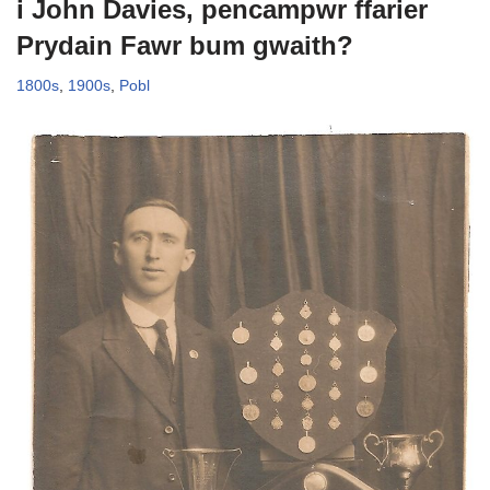
i John Davies, pencampwr ffarier
Prydain Fawr bum gwaith?
1800s
,
1900s
,
Pobl