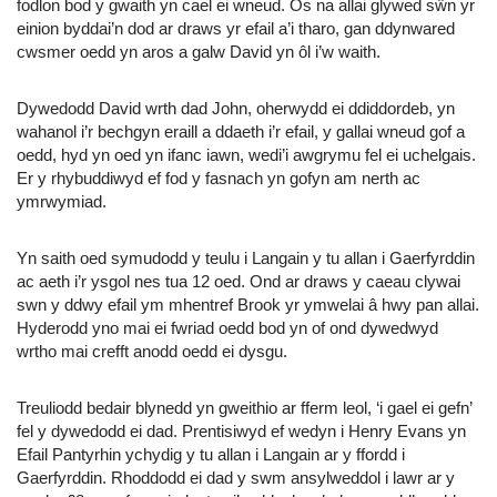
fodlon bod y gwaith yn cael ei wneud. Os na allai glywed sŵn yr
einion byddai’n dod ar draws yr efail a’i tharo, gan ddynwared
cwsmer oedd yn aros a galw David yn ôl i’w waith.
Dywedodd David wrth dad John, oherwydd ei ddiddordeb, yn
wahanol i’r bechgyn eraill a ddaeth i’r efail, y gallai wneud gof a
oedd, hyd yn oed yn ifanc iawn, wedi’i awgrymu fel ei uchelgais.
Er y rhybuddiwyd ef fod y fasnach yn gofyn am nerth ac
ymrwymiad.
Yn saith oed symudodd y teulu i Langain y tu allan i Gaerfyrddin
ac aeth i’r ysgol nes tua 12 oed. Ond ar draws y caeau clywai
swn y ddwy efail ym mhentref Brook yr ymwelai â hwy pan allai.
Hyderodd yno mai ei fwriad oedd bod yn of ond dywedwyd
wrtho mai crefft anodd oedd ei dysgu.
Treuliodd bedair blynedd yn gweithio ar fferm leol, ‘i gael ei gefn’
fel y dywedodd ei dad. Prentisiwyd ef wedyn i Henry Evans yn
Efail Pantyrhin ychydig y tu allan i Langain ar y ffordd i
Gaerfyrddin. Rhoddodd ei dad y swm ansylweddol i lawr ar y