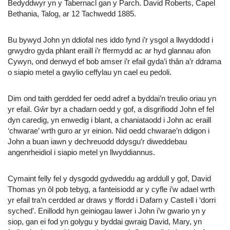
Bedyddwyr yn y Tabernacl gan y Parch. David Roberts, Capel
Bethania, Talog, ar 12 Tachwedd 1885.
Bu bywyd John yn ddiofal nes iddo fynd i’r ysgol a llwyddodd i
grwydro gyda phlant eraill i’r ffermydd ac ar hyd glannau afon
Cywyn, ond denwyd ef bob amser i’r efail gyda’i thân a’r ddrama
o siapio metel a gwylio ceffylau yn cael eu pedoli.
Dim ond taith gerdded fer oedd adref a byddai’n treulio oriau yn
yr efail. Gŵr byr a chadarn oedd y gof, a disgrifiodd John ef fel
dyn caredig, yn enwedig i blant, a chaniataodd i John ac eraill
‘chwarae’ wrth guro ar yr einion. Nid oedd chwarae’n ddigon i
John a buan iawn y dechreuodd ddysgu’r diweddebau
angenrheidiol i siapio metel yn llwyddiannus.
Cymaint felly fel y dysgodd gydweddu ag arddull y gof, David
Thomas yn ôl pob tebyg, a fanteisiodd ar y cyfle i’w adael wrth
yr efail tra’n cerdded ar draws y ffordd i Dafarn y Castell i ‘dorri
syched’. Enillodd hyn geiniogau lawer i John i’w gwario yn y
siop, gan ei fod yn golygu y byddai gwraig David, Mary, yn