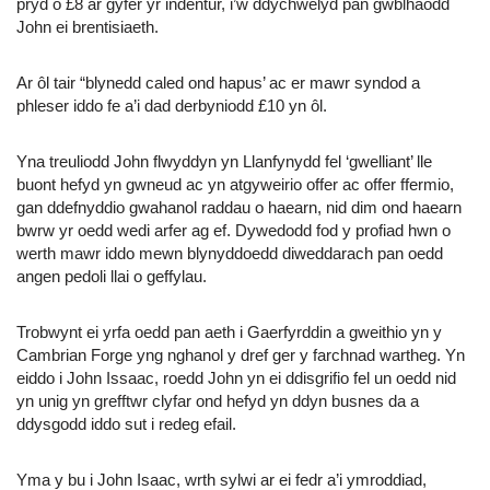
pryd o £8 ar gyfer yr indentur, i’w ddychwelyd pan gwblhaodd
John ei brentisiaeth.
Ar ôl tair “blynedd caled ond hapus’ ac er mawr syndod a
phleser iddo fe a’i dad derbyniodd £10 yn ôl.
Yna treuliodd John flwyddyn yn Llanfynydd fel ‘gwelliant’ lle
buont hefyd yn gwneud ac yn atgyweirio offer ac offer ffermio,
gan ddefnyddio gwahanol raddau o haearn, nid dim ond haearn
bwrw yr oedd wedi arfer ag ef. Dywedodd fod y profiad hwn o
werth mawr iddo mewn blynyddoedd diweddarach pan oedd
angen pedoli llai o geffylau.
Trobwynt ei yrfa oedd pan aeth i Gaerfyrddin a gweithio yn y
Cambrian Forge yng nghanol y dref ger y farchnad wartheg. Yn
eiddo i John Issaac, roedd John yn ei ddisgrifio fel un oedd nid
yn unig yn grefftwr clyfar ond hefyd yn ddyn busnes da a
ddysgodd iddo sut i redeg efail.
Yma y bu i John Isaac, wrth sylwi ar ei fedr a’i ymroddiad,