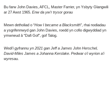
Bu farw John Davies, AFCL, Master Farrier, yn Ysbyty Glangwili
ar 27 Awst 1965.
Enw da yw’r trysor gorau
Mewn detholiad o “
How I became a Blacksmith
”, rhai nodiadau
a ysgrifennwyd gan John Davies, roedd yn cofio digwyddiad yn
ymwneud â “Dafi Gof”, gof Talog.
Wedi’i gyfrannu yn 2021 gan Jeff a James John Herschel,
David-Miles James a Johanna Kerslake. Pedwar o’i wyrion a’i
wyresau.