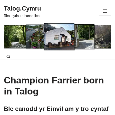
Talog.Cymru
Skip
Rhai pytiau o hanes lleol
to
content
Champion Farrier born
in Talog
Ble canodd yr Einvil am y tro cyntaf